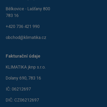
Bělkovice - Lašťany 800
783 16
+420 736 421 990
obchod@klimatika.cz
Fakturační údaje
KLIMATIKA jknp s.r.o.
Dolany 690, 783 16
IČ: 06212697​
DIČ: CZ06212697​