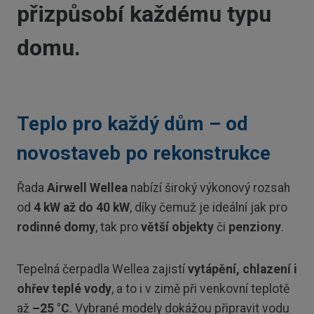
přizpůsobí každému typu
domu.
Teplo pro každý dům – od
novostaveb po rekonstrukce
Řada
Airwell Wellea
nabízí široký výkonový rozsah
od
4 kW až do 40 kW
, díky čemuž je ideální jak pro
rodinné domy
, tak pro
větší objekty
či
penziony
.
Tepelná čerpadla Wellea zajistí
vytápění, chlazení i
ohřev teplé vody
, a to i v zimě při venkovní teplotě
až
–25 °C
. Vybrané modely dokážou připravit vodu