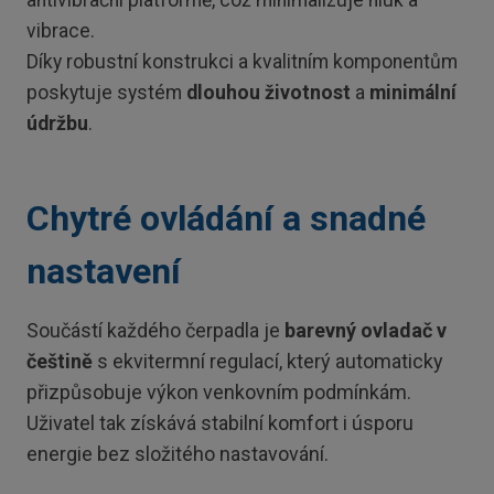
antivibrační platformě, což minimalizuje hluk a
vibrace.
Díky robustní konstrukci a kvalitním komponentům
poskytuje systém
dlouhou životnost
a
minimální
údržbu
.
Chytré ovládání a snadné
nastavení
Součástí každého čerpadla je
barevný ovladač v
češtině
s ekvitermní regulací, který automaticky
přizpůsobuje výkon venkovním podmínkám.
Uživatel tak získává stabilní komfort i úsporu
energie bez složitého nastavování.