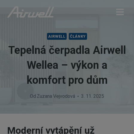
Přeskočit
na
obsah
AIRWELL
ČLÁNKY
Tepelná čerpadla Airwell
Wellea – výkon a
komfort pro dům
Od
Zuzana Vejvodová
3. 11. 2025
Moderní vytápění už