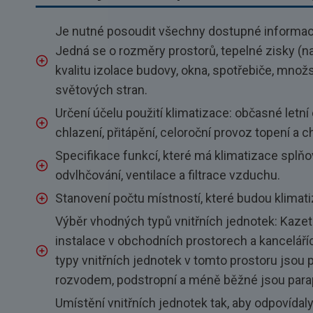
Je nutné posoudit všechny dostupné informace
Jedná se o rozměry prostorů, tepelné zisky (nap
kvalitu izolace budovy, okna, spotřebiče, množstv
světových stran.
Určení účelu použití klimatizace: občasné letní
chlazení, přitápění, celoroční provoz topení a c
Specifikace funkcí, které má klimatizace splňov
odvlhčování, ventilace a filtrace vzduchu.
Stanovení počtu místností, které budou klimat
Výběr vhodných typů vnitřních jednotek: Kazet
instalace v obchodních prostorech a kanceláříc
typy vnitřních jednotek v tomto prostoru jsou
rozvodem, podstropní a méně běžné jsou parap
Umístění vnitřních jednotek tak, aby odpovídal