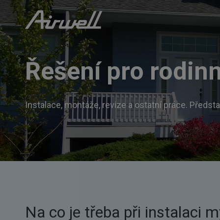
Přeskočit
na
obsah
Řešení pro rodin
Instalace, montáže, revize a ostatní práce. Předs
Na co je třeba při instalaci m