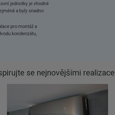
kovní jednotky je vhodné
nejméně a byly snadno
alace pro montáž a
odvodu kondenzátu,
spirujte se nejnovějšími realizac