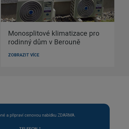
Monosplitové klimatizace pro
rodinný dům v Berouně
M
ZOBRAZIT VÍCE
o
n
o
s
p
l
i
t
o
ebné a připraví cenovou nabídku ZDARMA.
v
é
TELEFON
*