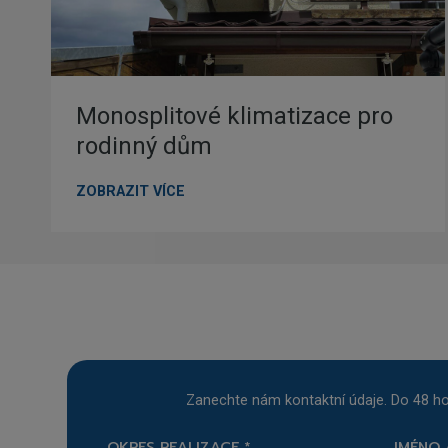
Monosplitové klimatizace pro
rodinný dům
M
ZOBRAZIT VÍCE
o
n
o
s
p
l
i
t
o
Zanechte nám kontaktní údaje. Do 48 ho
v
é
OKRES REALIZACE
*
JMÉNO 