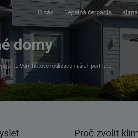
O nás
Tepelná čerpadla
Klima
né domy
tavujeme Vám hotové realizace našich partnerů.
yslet
Proč zvolit kli