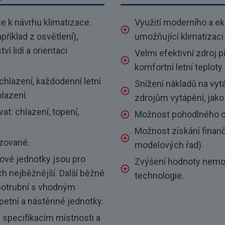
 k návrhu klimatizace.
Využití moderního a ek
říklad z osvětlení),
umožňující klimatizaci 
í lidí a orientaci
Velmi efektivní zdroj 
komfortní letní teplot
 chlazení, každodenní letní
Snížení nákladů na vy
hlazení.
zdrojům vytápění, jako
at: chlazení, topení,
Možnost pohodlného ovl
Možnost získání finanč
izované.
modelových řad).
ové jednotky jsou pro
Zvýšení hodnoty nemovi
h nejběžnější. Další běžné
technologie.
 potrubní s vhodným
etní a nástěnné jednotky.
y specifikacím místnosti a