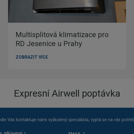
Multisplitová klimatizace pro
RD Jesenice u Prahy
M
ZOBRAZIT VÍCE
u
l
t
i
Expresní Airwell poptávka
s
p
l
i
t
din Vás kontaktuje námi vyškolený specialista, vyptá se na vše potř
o
v
A PŘÍJMENÍ
*
EMAIL
*