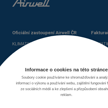
n
ý
d
ů
m
Oficiální zastoupení Airwell ČR
Faktura
KLIMATIKA jknp s.r.o.
KLIMATIK
Bělkovice - Lašťany 800
Dolany 6
783 16
IČ: 0621
Informace o cookies na této stránce
+420 736 421 990
DIČ: CZ0
Soubory cookie používáme ke shromažďování a analý
informací o výkonu a používání webu, zajištění fungování 
obchod@klimatika.cz
Účet: 48
ze sociálních médií a ke zlepšení a přizpůsobení obsah
reklam.